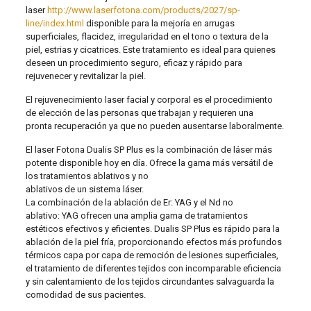
laser
http://www.laserfotona.com/products/2027/sp-
line/index.html
disponible para la mejoría en arrugas
superficiales, flacidez, irregularidad en el tono o textura de la
piel, estrias y cicatrices. Este tratamiento es ideal para quienes
deseen un procedimiento seguro, eficaz y rápido para
rejuvenecer y revitalizar la piel.
El rejuvenecimiento laser facial y corporal es el procedimiento
de elección de las personas que trabajan y requieren una
pronta recuperación ya que no pueden ausentarse laboralmente.
El laser Fotona Dualis SP Plus es la combinación de láser más
potente disponible hoy en día. Ofrece la gama más versátil de
los tratamientos ablativos y no
ablativos de un sistema láser.
La combinación de la ablación de Er: YAG y el Nd no
ablativo: YAG ofrecen una amplia gama de tratamientos
estéticos efectivos y eficientes. Dualis SP Plus es rápido para la
ablación de la piel fría, proporcionando efectos más profundos
térmicos capa por capa de remoción de lesiones superficiales,
el tratamiento de diferentes tejidos con incomparable eficiencia
y sin calentamiento de los tejidos circundantes salvaguarda la
comodidad de sus pacientes.