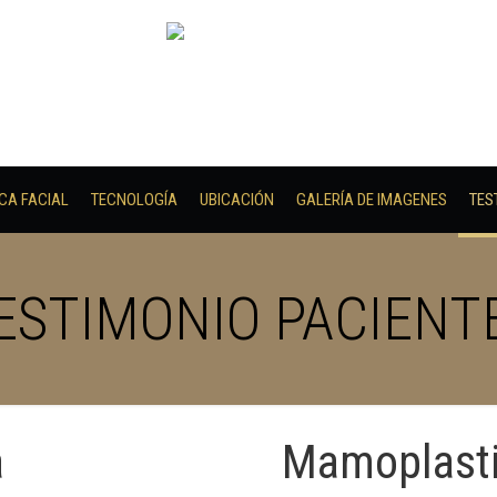
ICA FACIAL
TECNOLOGÍA
UBICACIÓN
GALERÍA DE IMAGENES
TES
ESTIMONIO PACIENT
a
umento
Liposucción
Mamoplasti