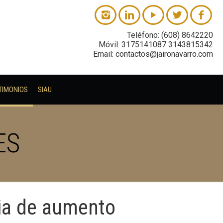
Teléfono: (608) 8642220
Móvil: 3175141087 3143815342
Email: contactos@jaironavarro.com
TIMONIOS
SIAU
ES
 Abdominal,Lumbar
a de aumento
Lipec
Mam