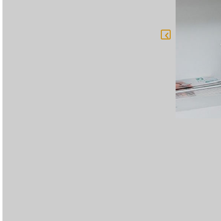
UINTERO CABRERA
de la universidad del cauca.