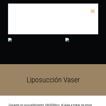
Liposucción Vaser
Durante un procedimiento VASERlipo, el área a tratar se irriga