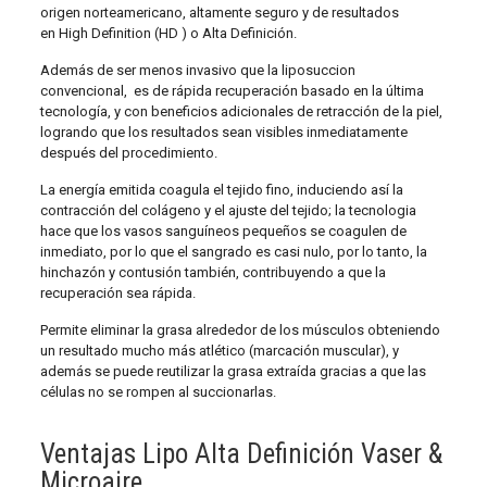
origen norteamericano, altamente seguro y de resultados
en High Definition (HD ) o Alta Definición.
Además de ser menos invasivo que la liposuccion
convencional, es de rápida recuperación basado en la última
tecnología, y con beneficios adicionales de retracción de la piel,
logrando que los resultados sean visibles inmediatamente
después del procedimiento.
La energía emitida coagula el tejido fino, induciendo así la
contracción del colágeno y el ajuste del tejido; la tecnologia
hace que los vasos sanguíneos pequeños se coagulen de
inmediato, por lo que el sangrado es casi nulo, por lo tanto, la
hinchazón y contusión también, contribuyendo a que la
recuperación sea rápida.
Permite eliminar la grasa alrededor de los músculos obteniendo
un resultado mucho más atlético (marcación muscular), y
además se puede reutilizar la grasa extraída gracias a que las
células no se rompen al succionarlas.
Ventajas Lipo Alta Definición Vaser &
Microaire