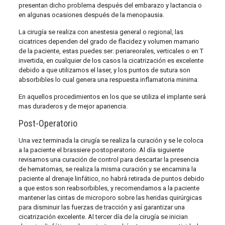
presentan dicho problema después del embarazo y lactancia o
en algunas ocasiones después de la menopausia.
La cirugía se realiza con anestesia general o regional, las
cicatrices dependen del grado de flacidez y volumen mamario
de la paciente, estas puedes ser: periareorales, verticales o en T
invertida, en cualquier de los casos la cicatrización es excelente
debido a que utilizamos el laser, y los puntos de sutura son
absorbibles lo cual genera una respuesta inflamatoria minima.
En aquellos procedimientos en los que se utiliza el implante será
mas duraderos y de mejor apariencia.
Post-Operatorio
Una vez terminada la cirugía se realiza la curación y se le coloca
a la paciente el brassiere postoperatorio. Al día siguiente
revisamos una curación de control para descartar la presencia
de hematomas, se realiza la misma curación y se encamina la
paciente al drenaje linfático, no habrá retirada de puntos debido
a que estos son reabsorbibles, y recomendamos a la paciente
mantener las cintas de microporo sobre las heridas quirúrgicas
para disminuir las fuerzas de tracción y así garantizar una
cicatrización excelente. Al tercer día de la cirugía se inician