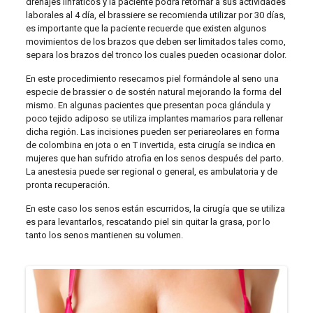
drenajes linfáticos y la paciente podrá retornar a sus actividades
laborales al 4 día, el brassiere se recomienda utilizar por 30 días,
es importante que la paciente recuerde que existen algunos
movimientos de los brazos que deben ser limitados tales como,
separa los brazos del tronco los cuales pueden ocasionar dolor.
En este procedimiento resecamos piel formándole al seno una
especie de brassier o de sostén natural mejorando la forma del
mismo. En algunas pacientes que presentan poca glándula y
poco tejido adiposo se utiliza implantes mamarios para rellenar
dicha región. Las incisiones pueden ser periareolares en forma
de colombina en jota o en T invertida, esta cirugía se indica en
mujeres que han sufrido atrofia en los senos después del parto.
La anestesia puede ser regional o general, es ambulatoria y de
pronta recuperación.
En este caso los senos están escurridos, la cirugía que se utiliza
es para levantarlos, rescatando piel sin quitar la grasa, por lo
tanto los senos mantienen su volumen.