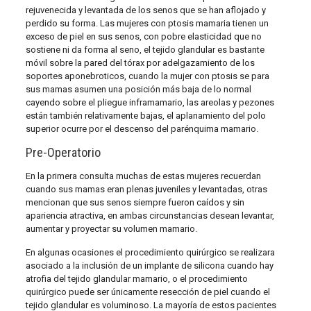
rejuvenecida y levantada de los senos que se han aflojado y
perdido su forma. Las mujeres con ptosis mamaria tienen un
exceso de piel en sus senos, con pobre elasticidad que no
sostiene ni da forma al seno, el tejido glandular es bastante
móvil sobre la pared del tórax por adelgazamiento de los
soportes aponebroticos, cuando la mujer con ptosis se para
sus mamas asumen una posición más baja de lo normal
cayendo sobre el pliegue inframamario, las areolas y pezones
están también relativamente bajas, el aplanamiento del polo
superior ocurre por el descenso del parénquima mamario.
Pre-Operatorio
En la primera consulta muchas de estas mujeres recuerdan
cuando sus mamas eran plenas juveniles y levantadas, otras
mencionan que sus senos siempre fueron caídos y sin
apariencia atractiva, en ambas circunstancias desean levantar,
aumentar y proyectar su volumen mamario.
En algunas ocasiones el procedimiento quirúrgico se realizara
asociado a la inclusión de un implante de silicona cuando hay
atrofia del tejido glandular mamario, o el procedimiento
quirúrgico puede ser únicamente resección de piel cuando el
tejido glandular es voluminoso. La mayoría de estos pacientes