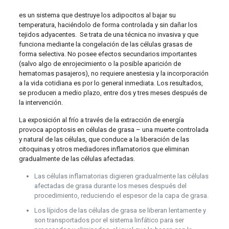
es un sistema que destruye los adipocitos al bajar su
temperatura, haciéndolo de forma controlada y sin dañar los
tejidos adyacentes. Se trata de una técnica no invasiva y que
funciona mediante la congelación de las células grasas de
forma selectiva. No posee efectos secundarios importantes
(salvo algo de enrojecimiento o la posible aparición de
hematomas pasajeros), no requiere anestesia y la incorporación
a la vida cotidiana es por lo general inmediata. Los resultados,
se producen a medio plazo, entre dos y tres meses después de
la intervención.
La exposición al frío a través de la extracción de energía
provoca apoptosis en células de grasa – una muerte controlada
y natural de las células, que conduce a la liberación de las
citoquinas y otros mediadores inflamatorios que eliminan
gradualmente de las células afectadas.
Las células inflamatorias digieren gradualmente las células
afectadas de grasa durante los meses después del
procedimiento, reduciendo el espesor de la capa de grasa.
Los lípidos de las células de grasa se liberan lentamente y
son transportados por el sistema linfático para ser