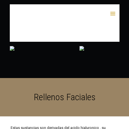
Rellenos Faciales
Estas sustancias son derivadas del acido hialuronico , su