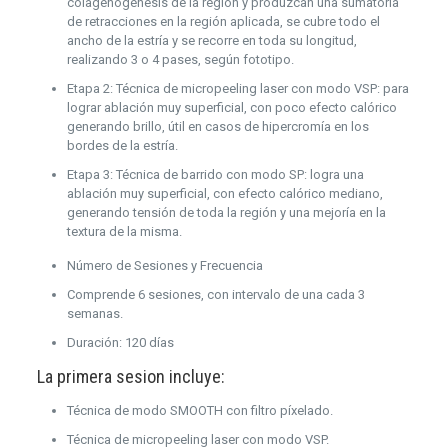
colagenogénesis de la región y produzcan una sumatoria
de retracciones en la región aplicada, se cubre todo el
ancho de la estría y se recorre en toda su longitud,
realizando 3 o 4 pases, según fototipo.
Etapa 2: Técnica de micropeeling laser con modo VSP: para
lograr ablación muy superficial, con poco efecto calórico
generando brillo, útil en casos de hipercromía en los
bordes de la estría.
Etapa 3: Técnica de barrido con modo SP: logra una
ablación muy superficial, con efecto calórico mediano,
generando tensión de toda la región y una mejoría en la
textura de la misma.
Número de Sesiones y Frecuencia
Comprende 6 sesiones, con intervalo de una cada 3
semanas.
Duración: 120 días
La primera sesion incluye:
Técnica de modo SMOOTH con filtro píxelado.
Técnica de micropeeling laser con modo VSP.