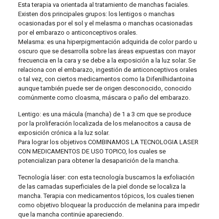
Esta terapia va orientada al tratamiento de manchas faciales.
Existen dos principales grupos: los lentigos o manchas
ocasionadas por el sol y el melasma o manchas ocasionadas
por el embarazo o anticonceptivos orales.
Melasma: es una hiperpigmentación adquirida de color pardo u
oscuro que se desarrolla sobre las áreas expuestas con mayor
frecuencia en la cara y se debe a la exposición a la luz solar. Se
relaciona con el embarazo, ingestión de anticonceptivos orales
o tal vez, con ciertos medicamentos como la Difenilhidantoina
aunque también puede ser de origen desconocido, conocido
comúnmente como cloasma, máscara o paño del embarazo.
Lentigo: es una mácula (mancha) de 1 a 3 cm que se produce
por la proliferación localizada de los melanocitos a causa de
exposición crónica a la luz solar.
Para lograr los objetivos COMBINAMOS LA TECNOLOGIA LASER
CON MEDICAMENTOS DE USO TOPICO, los cuales se
potencializan para obtener la desaparición de la mancha.
Tecnología láser: con esta tecnología buscamos la exfoliación
de las camadas superficiales de la piel donde se localiza la
mancha. Terapia con medicamentos tópicos, los cuales tienen
como objetivo bloquear la producción de melanina para impedir
que la mancha continúe apareciendo.