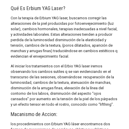
Qué Es Erbium YAG Laser?
Con la terapia de Erbium YAG laser, buscamos corregir las
alteraciones de la piel producidas por fotoenvejecimiento (luz
solar), cambios hormonales, terapias inadecuadas a nivel facial,
y actividades laborales. Estas alteraciones tienden a producir
perdida de la luminosidad disminución de la elasticidad y
tensión, cambios de la textura, (poros dilatados, aparición de
manchas y arrugas finas) traduciéndose en cambios estéticos q
evidencian el envejecimiento facial.
Al iniciar los tratamientos con el Erbio YAG laser iremos
observando los cambios sutiles q se van evidenciando en el
transcurso de las sesiones, observándose: recuperación de la
luminosidad, cambios de la textura, atenuación de manchas,
disminución de la arrugas finas, elevación de la línea del
contorno de los labios, disminución del aspecto “ojos
cansados” por aumento en la tensión de la piel de los párpados
y un efecto tensor en todo el rostro, conocido como “lifthing”.
Macanismo de Accion:
los procedimientos con Erbium YAG láser encontramos dos