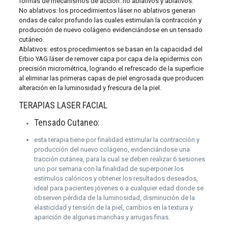
formas de mecanismos de acción: no ablativos y ablativos.
No ablativos: los procedimientos láser no ablativos generan
ondas de calor profundo las cuales estimulan la contracción y
producción de nuevo colágeno evidenciándose en un tensado
cutáneo.
Ablativos: estos procedimientos se basan en la capacidad del
Erbio YAG láser de remover capa por capa de la epidermis con
precisión micrométrica, logrando el refrescado de la superficie
al eliminar las primeras capas de piel engrosada que producen
alteración en la luminosidad y frescura de la piel.
TERAPIAS LASER FACIAL
Tensado Cutaneo:
esta terapia tiene por finalidad estimular la contracción y
producción del nuevo colágeno, evidenciándose una
tracción cutánea, para la cual se deben realizar 6 sesiones
uno por semana con la finalidad de superponer los
estímulos calóricos y obtener los resultados deseados,
ideal para pacientes jóvenes o a cualquier edad donde se
observen pérdida de la luminosidad, disminución de la
elasticidad y tensión de la piel, cambios en la textura y
aparición de algunas manchas y arrugas finas.