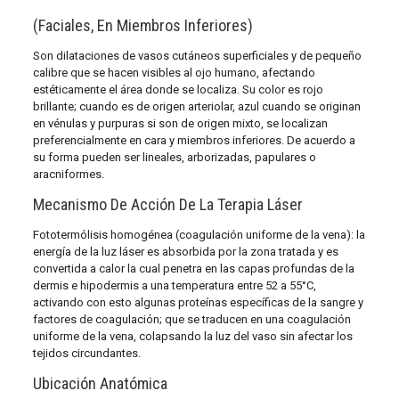
(Faciales, En Miembros Inferiores)
Son dilataciones de vasos cutáneos superficiales y de pequeño
calibre que se hacen visibles al ojo humano, afectando
estéticamente el área donde se localiza. Su color es rojo
brillante; cuando es de origen arteriolar, azul cuando se originan
en vénulas y purpuras si son de origen mixto, se localizan
preferencialmente en cara y miembros inferiores. De acuerdo a
su forma pueden ser lineales, arborizadas, papulares o
aracniformes.
Mecanismo De Acción De La Terapia Láser
Fototermólisis homogénea (coagulación uniforme de la vena): la
energía de la luz láser es absorbida por la zona tratada y es
convertida a calor la cual penetra en las capas profundas de la
dermis e hipodermis a una temperatura entre 52 a 55°C,
activando con esto algunas proteínas específicas de la sangre y
factores de coagulación; que se traducen en una coagulación
uniforme de la vena, colapsando la luz del vaso sin afectar los
tejidos circundantes.
Ubicación Anatómica