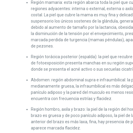
Región mamaria: esta región abarca toda la piel que c
regiones adyacentes: interna o external, externa o axilar
costal. La piel que cubre la mama es muy fina y delicad
suspensorio los únicos sostenes de la glándula, gener
debido al aumento de tamaño por la lactancia, obesidad
la disminución de la tensión por el envejecimiento, pr
marcada perdida de turgencia (mamas péndulas), apar
de pezones.
Región torácica posterior (espalda): la piel que recubr
de fotoexposición presenta manchas en su región super
donde se presenta el acné activo o sus secuelas cicatrí
Abdomen: región abdominal supra e infraumbilical: la pi
medianamente gruesa, la infraumbilical es más delga
panículo adiposo y la pared del musculo es menos resis
encuentra con frecuencia estrías y flacidez.
Región hombro, axila y brazo: la piel de la región del h
brazo es gruesa y de poco panículo adiposo, la piel de la
anterior del brazo es más laxa, fina, hay presencia de 
aparece marcada flacidez.