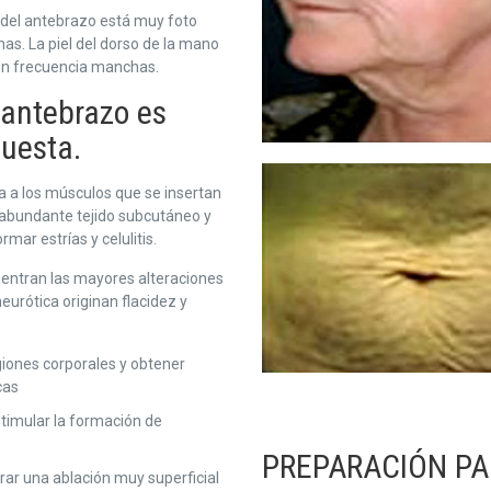
r del antebrazo está muy foto
as. La piel del dorso de la mano
on frecuencia manchas.
l antebrazo es
puesta.
da a los músculos que se insertan
nta abundante tejido subcutáneo y
mar estrías y celulitis.
uentran las mayores alteraciones
neurótica originan flacidez y
giones corporales y obtener
cas
stimular la formación de
PREPARACIÓN PA
ar una ablación muy superficial