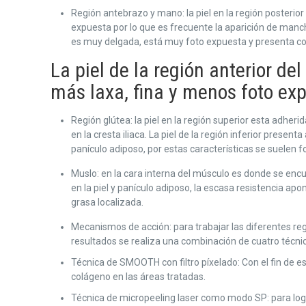
Región antebrazo y mano: la piel en la región posterio
expuesta por lo que es frecuente la aparición de manch
es muy delgada, está muy foto expuesta y presenta c
La piel de la región anterior de
más laxa, fina y menos foto ex
Región glútea: la piel en la región superior esta adheri
en la cresta iliaca. La piel de la región inferior prese
panículo adiposo, por estas características se suelen for
Muslo: en la cara interna del músculo es donde se enc
en la piel y panículo adiposo, la escasa resistencia apo
grasa localizada.
Mecanismos de acción: para trabajar las diferentes re
resultados se realiza una combinación de cuatro técni
Técnica de SMOOTH con filtro píxelado: Con el fin de e
colágeno en las áreas tratadas.
Técnica de micropeeling laser como modo SP: para logr