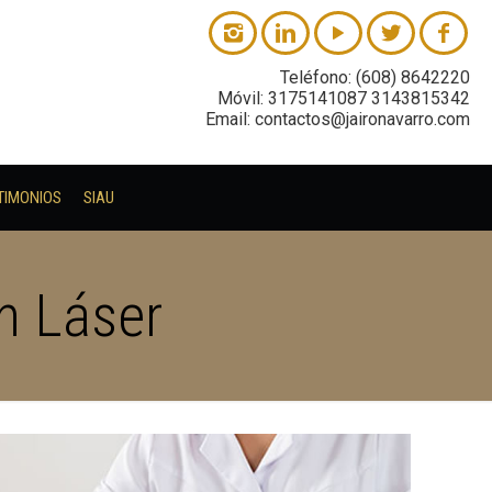
Teléfono: (608) 8642220
Móvil: 3175141087 3143815342
Email: contactos@jaironavarro.com
TIMONIOS
SIAU
n Láser