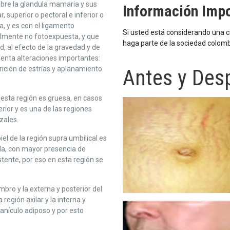
ubre la glandula mamaria y sus
Información Imp
, superior o pectoral e inferior o
a, y es con el ligamento
Si usted está considerando una ci
almente no fotoexpuesta, y que
haga parte de la sociedad colombi
, al efecto de la gravedad y de
esenta alteraciones importantes:
ición de estrías y aplanamiento
Antes y Des
e esta región es gruesa, en casos
ior y es una de las regiones
zales.
el de la región supra umbilical es
da, con mayor presencia de
tente, por eso en esta región se
ombro y la externa y posterior del
 región axilar y la interna y
panículo adiposo y por esto